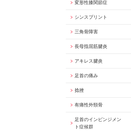
変形性膝関節症
シンスプリント
三角骨障害
長母指屈筋腱炎
アキレス腱炎
足首の痛み
捻挫
有痛性外頸骨
足首のインピンジメン
ト症候群