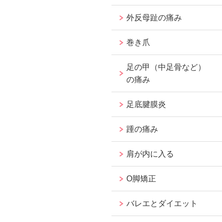
外反母趾の痛み
巻き爪
足の甲（中足骨など）
の痛み
足底腱膜炎
踵の痛み
肩が内に入る
O脚矯正
バレエとダイエット