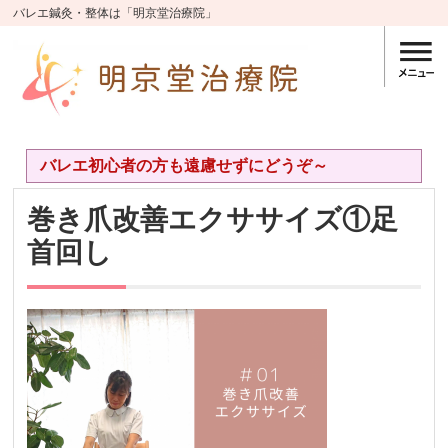
バレエ鍼灸・整体は「明京堂治療院」
バレエ初心者の方も遠慮せずにどうぞ～
巻き爪改善エクササイズ①足
首回し