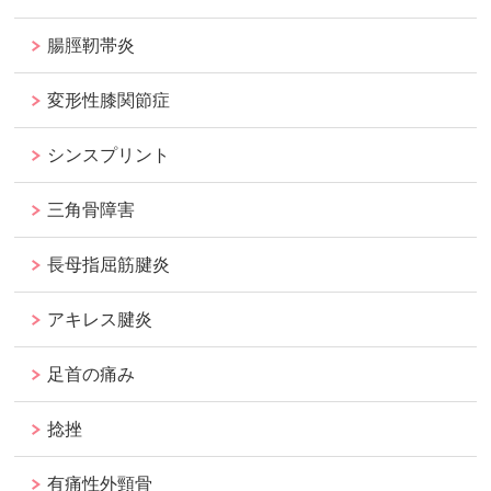
腸脛靭帯炎
変形性膝関節症
シンスプリント
三角骨障害
長母指屈筋腱炎
アキレス腱炎
足首の痛み
捻挫
有痛性外頸骨