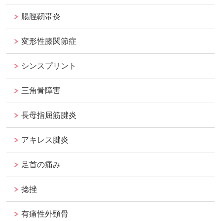
腸脛靭帯炎
変形性膝関節症
シンスプリント
三角骨障害
長母指屈筋腱炎
アキレス腱炎
足首の痛み
捻挫
有痛性外頸骨