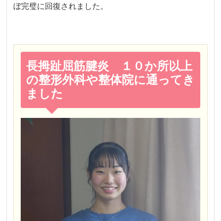
ぼ完璧に回復されました。
長拇趾屈筋腱炎 １０か所以上
の整形外科や整体院に通ってき
ました