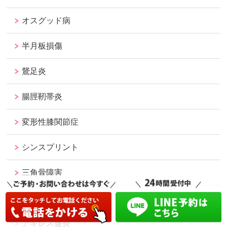
オスグッド病
半月板損傷
鵞足炎
腸脛靭帯炎
変形性膝関節症
シンスプリント
三角骨障害
長母指屈筋腱炎
アキレス腱炎