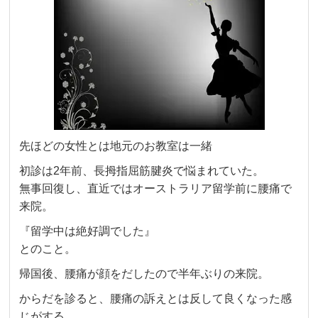
先ほどの女性とは地元のお教室は一緒
初診は2年前、
長拇指屈筋腱炎
で悩まれていた。
無事回復し、直近ではオーストラリア留学前に腰痛で
来院。
『留学中は絶好調でした』
とのこと。
帰国後、腰痛が顔をだしたので半年ぶりの来院。
からだを診ると、腰痛の訴えとは反して良くなった感
じがする。