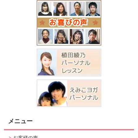
メニュー
お客様の声