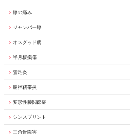
膝の痛み
ジャンパー膝
オスグッド病
半月板損傷
鵞足炎
腸脛靭帯炎
変形性膝関節症
シンスプリント
三角骨障害