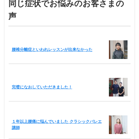
同じ症状でお悩みのお客さまの
声
腰椎分離症といわれレッスンが出来なかった
完璧になおしていただきました！
１年以上腰痛に悩んでいました クラシックバレエ
講師