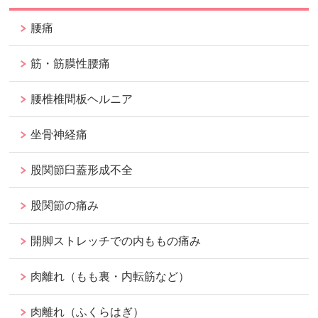
腰痛
筋・筋膜性腰痛
腰椎椎間板ヘルニア
坐骨神経痛
股関節臼蓋形成不全
股関節の痛み
開脚ストレッチでの内ももの痛み
肉離れ（もも裏・内転筋など）
肉離れ（ふくらはぎ）