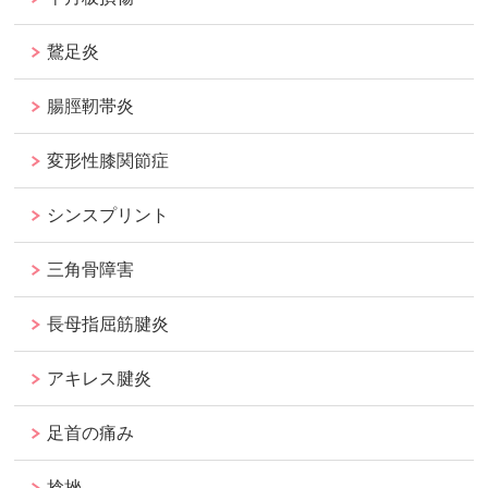
鵞足炎
腸脛靭帯炎
変形性膝関節症
シンスプリント
三角骨障害
長母指屈筋腱炎
アキレス腱炎
足首の痛み
捻挫