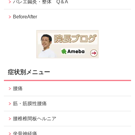
バレエ鍼灸・整体 Q＆A
BeforeAfter
症状別メニュー
腰痛
筋・筋膜性腰痛
腰椎椎間板ヘルニア
坐骨神経痛