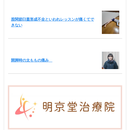
股関節臼蓋形成不全といわれレッスンが痛くてで
きない
開脚時の太ももの痛み