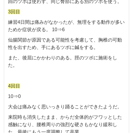
回のツボは使わず、同じ臀部にある別のツボを使う。
3回目
練習4日間は痛みがなかったが、無理をする動作が多い
ためか症状が戻る。 10⇒6
仙腸関節が原因である可能性を考慮して、胸椎の可動
性を出すため、手にあるツボに鍼をする。
また、後屈にかかわりのある。脛のツボに施術をし
た。
4回目
10⇒0
大会は痛みなく思いっきり踊ることができたようだ。
来院時も消失したまま、からだ全体的がフワッとした
感触になり、腰椎周りの強烈な硬さもかなり緩和し
た。最後にもう一度調整して卒業。