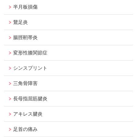
半月板損傷
鵞足炎
腸脛靭帯炎
変形性膝関節症
シンスプリント
三角骨障害
長母指屈筋腱炎
アキレス腱炎
足首の痛み