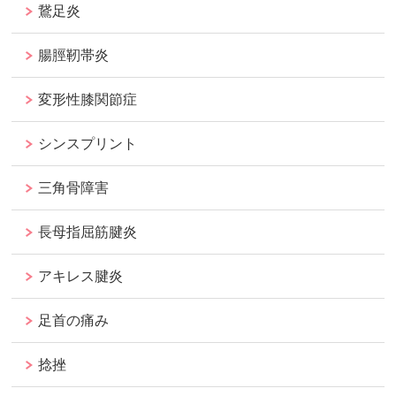
鵞足炎
腸脛靭帯炎
変形性膝関節症
シンスプリント
三角骨障害
長母指屈筋腱炎
アキレス腱炎
足首の痛み
捻挫