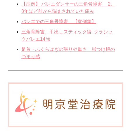
【症例】 バレエダンサーの三角骨障害 2、
3年ほど前から悩まされていた痛み
バレエでの三角骨障害 【症例集】
三角骨障害、甲出しスティック編 クラシッ
クバレエ14歳
足首・ふくらはぎの張りや重さ 脚つけ根の
つまり感