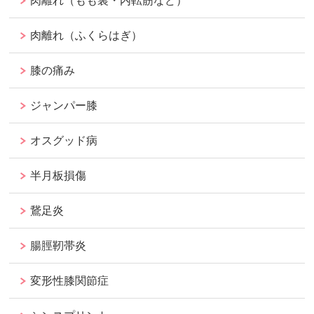
肉離れ（もも裏・内転筋など）
肉離れ（ふくらはぎ）
膝の痛み
ジャンパー膝
オスグッド病
半月板損傷
鵞足炎
腸脛靭帯炎
変形性膝関節症