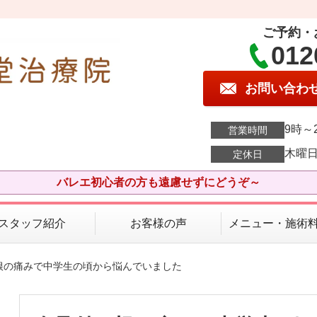
ご予約・
012
お問い合わ
9時～
営業時間
木曜
定休日
バレエ初心者の方も遠慮せずにどうぞ～
スタッフ紹介
お客様の声
メニュー・施術
け根の痛みで中学生の頃から悩んでいました