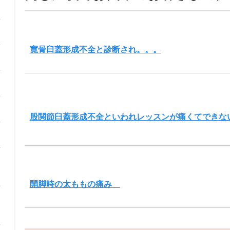
寛骨臼蓋形成不全と診断され。。。
股関節臼蓋形成不全といわれレッスンが痛くてできな
開脚時の太ももの痛み