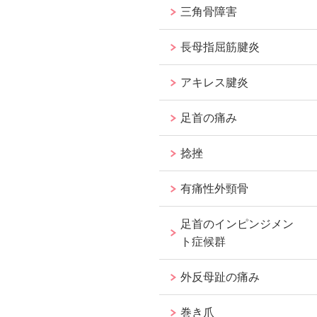
三角骨障害
長母指屈筋腱炎
アキレス腱炎
足首の痛み
捻挫
有痛性外頸骨
足首のインピンジメン
ト症候群
外反母趾の痛み
巻き爪