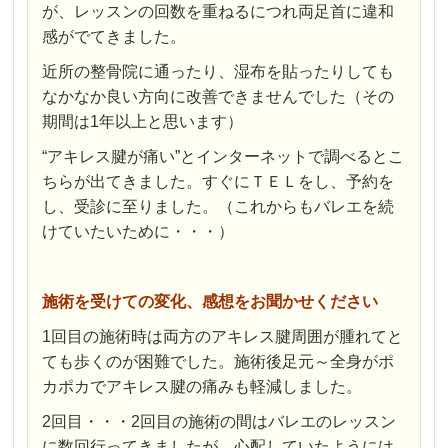
が、レッスンの回数を重ねるにつれ両足首に違和
感がでてきました。
近所の整骨院に通ったり、湿布を貼ったりしても
なかなか良い方向に改善できませんでした（その
期間は1年以上と思います）
“アキレス腱が痛い”とインターネットで調べるとこ
ちらが出てきました。すぐにＴＥＬをし、予約を
し、受診に至りました。（これからもバレエを続
けていたいために・・・）
施術を受けての変化、感想をお聞かせください
1回目の施術時は両方のアキレス腱周囲が腫れてと
ても歩くのが困難でした。施術後足元～全身がポ
カポカでアキレス腱の痛みも軽減しました。
2回目・・・2回目の施術の間はバレエのレッスン
に数回行ってきましたが、心配していたようには