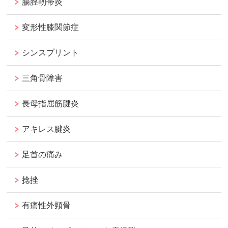
腸脛靭帯炎
変形性膝関節症
シンスプリント
三角骨障害
長母指屈筋腱炎
アキレス腱炎
足首の痛み
捻挫
有痛性外頸骨