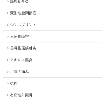
腸脛靭帯炎
変形性膝関節症
シンスプリント
三角骨障害
長母指屈筋腱炎
アキレス腱炎
足首の痛み
捻挫
有痛性外頸骨