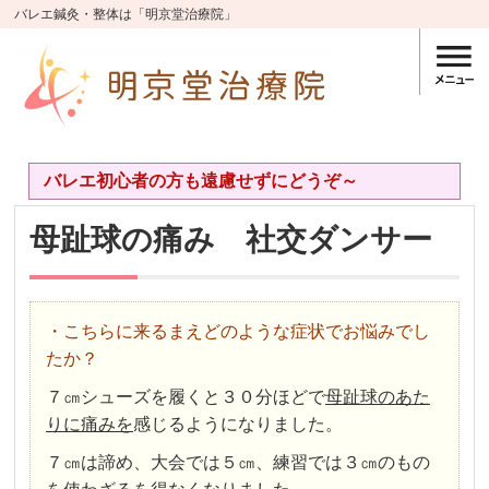
バレエ鍼灸・整体は「明京堂治療院」
バレエ初心者の方も遠慮せずにどうぞ～
母趾球の痛み 社交ダンサー
・こちらに来るまえどのような症状でお悩みでし
たか？
７㎝シューズを履くと３０分ほどで
母趾球のあた
りに痛みを
感じるようになりました。
７㎝は諦め、大会では５㎝、練習では３㎝のもの