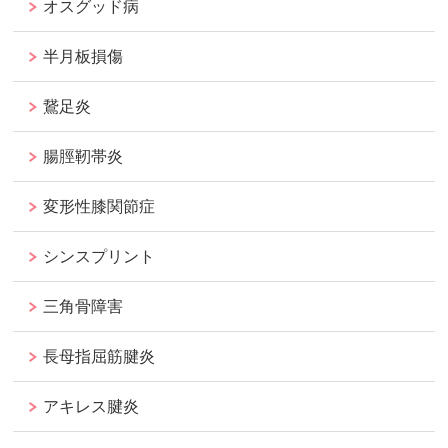
オスグッド病
半月板損傷
鵞足炎
腸脛靭帯炎
変形性膝関節症
シンスプリント
三角骨障害
長母指屈筋腱炎
アキレス腱炎