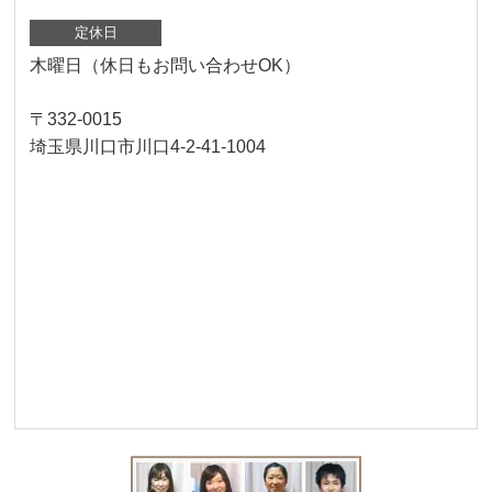
定休日
木曜日（休日もお問い合わせOK）
〒332-0015
埼玉県川口市川口4-2-41-1004