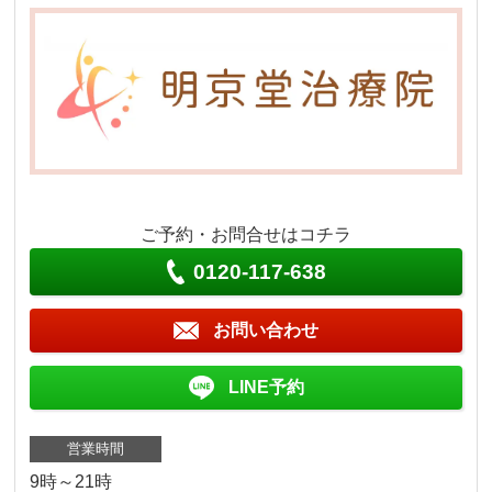
ご予約・お問合せはコチラ
0120-117-638
お問い合わせ
LINE予約
営業時間
9時～21時