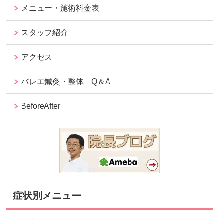
メニュー・施術料金表
スタッフ紹介
アクセス
バレエ鍼灸・整体 Q＆A
BeforeAfter
症状別メニュー