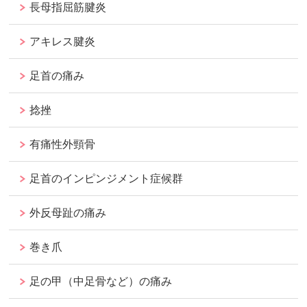
長母指屈筋腱炎
アキレス腱炎
足首の痛み
捻挫
有痛性外頸骨
足首のインピンジメント症候群
外反母趾の痛み
巻き爪
足の甲（中足骨など）の痛み