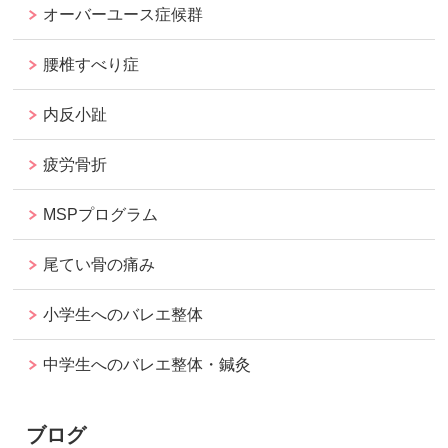
オーバーユース症候群
腰椎すべり症
内反小趾
疲労骨折
MSPプログラム
尾てい骨の痛み
小学生へのバレエ整体
中学生へのバレエ整体・鍼灸
ブログ