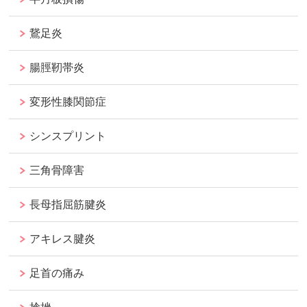
鵞足炎
腸脛靭帯炎
変形性膝関節症
シンスプリント
三角骨障害
長母指屈筋腱炎
アキレス腱炎
足首の痛み